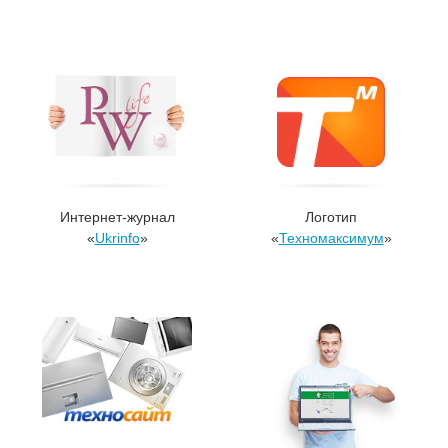
Интернет-журнал
Логотип
«
Ukrinfo
»
«
Техномаксимум
»