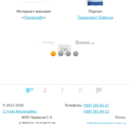
Интернет-магазин
Портал
«
Техносайт
»
Транспорт Одессы
← Назад
Вперед →
© 2012-2026
Телефоны:
(068)
184
-65-47
Студия Меадизайна
(068)
382
-94-22
ФОП Черкасов С.Є.
Почта:
ЄДРПОУ: 3247807136
info@meadesign.com.ua